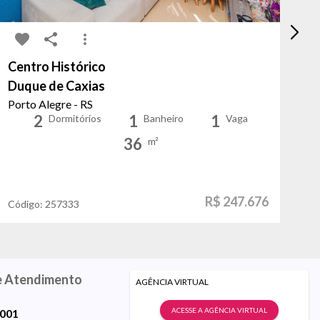
Centro Histórico
Pa
Duque de Caxias
Al
Porto Alegre - RS
Po
2
1
1
Dormitórios
Banheiro
Vaga
36
m²
R$ 247.676
Código:
257333
Có
e Atendimento
AGÊNCIA VIRTUAL
ACESSE A AGÊNCIA VIRTUAL
9001