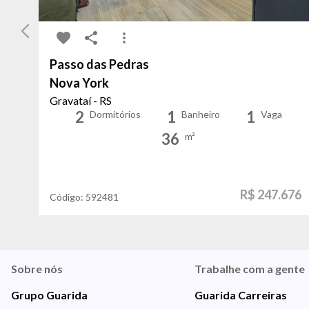
Passo das Pedras
Nova York
Gravataí - RS
2
1
1
Dormitórios
Banheiro
Vaga
36
m²
R$ 247.676
Código:
592481
Sobre nós
Trabalhe com a gente
Grupo Guarida
Guarida Carreiras