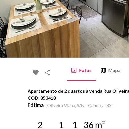
Fotos
Mapa
Apartamento de 2 quartos à venda Rua Oliveira 
COD: 853418
Fátima
-
Oliveira Viana, S/N - Canoas - RS
2
1
1
36
m²