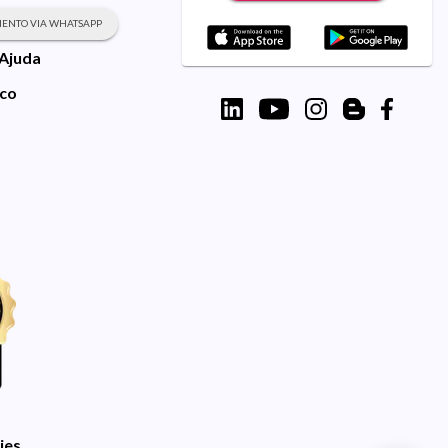
ENTO VIA WHATSAPP
 Ajuda
sco
ies