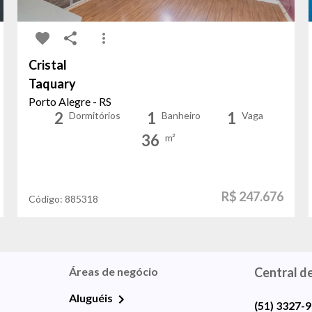
Cristal
Taquary
Porto Alegre - RS
2
1
1
Dormitórios
Banheiro
Vaga
36
m²
R$ 247.676
Código:
885318
Áreas de negócio
Central d
Aluguéis
(51) 3327-