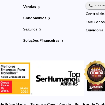
ATENDIM
Vendas
Central de
Condomínios
Fale Cono
Seguros
Ouvidoria
Soluções Financeiras
 de Privacidade
Termos e Condições de Uso
Políticas de Cook