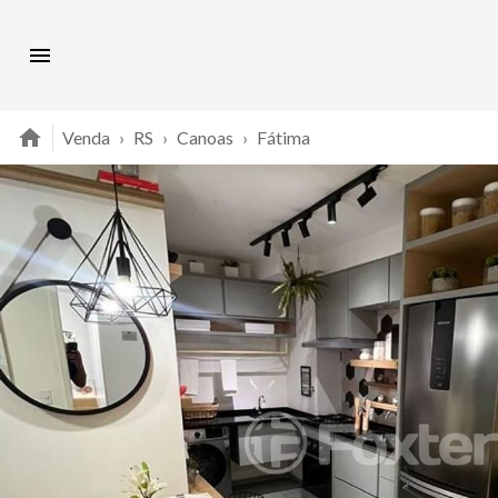
Venda
›
RS
›
Canoas
›
Fátima