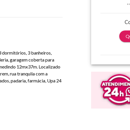
*
Co
Qu
 dormitórios, 3 banheiros,
anderia, garagem coberta para
no medindo 12mx37m. Localizado
rem, rua tranquila com a
dos, padaria, farmácia, Upa 24