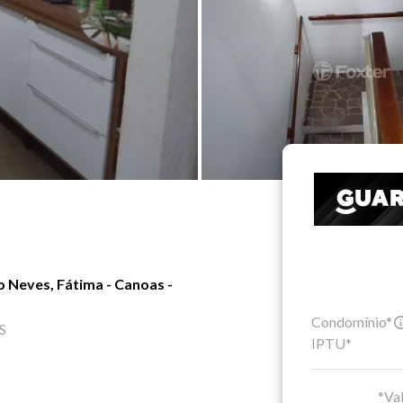
 Neves, Fátima - Canoas -
Condomínio*
S
IPTU*
*Val