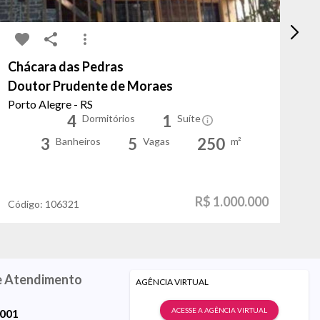
Chácara das Pedras
M
Doutor Prudente de Moraes
Pa
Porto Alegre - RS
La
4
1
Dormitórios
Suíte
3
5
250
Banheiros
Vagas
m²
R$ 1.000.000
Código:
106321
Có
e Atendimento
AGÊNCIA VIRTUAL
ACESSE A AGÊNCIA VIRTUAL
9001