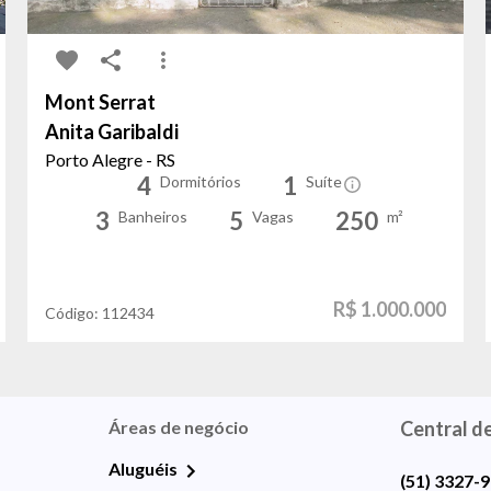
Mont Serrat
Anita Garibaldi
Porto Alegre - RS
4
1
Dormitórios
Suíte
3
5
250
Banheiros
Vagas
m²
R$ 1.000.000
Código:
112434
Áreas de negócio
Central d
Aluguéis
(51) 3327-