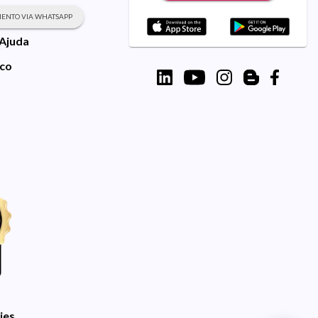
ENTO VIA WHATSAPP
 Ajuda
sco
ies