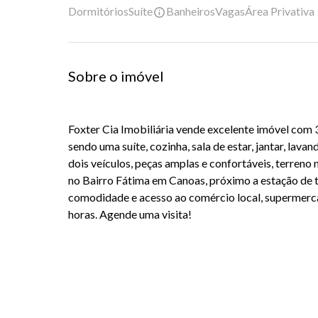
Dormitórios
Suíte
Banheiros
Vagas
Área Privativa
Sobre o imóvel
Foxter Cia Imobiliária vende excelente imóvel com 3
sendo uma suíte, cozinha, sala de estar, jantar, lav
dois veículos, peças amplas e confortáveis, terre
no Bairro Fátima em Canoas, próximo a estação de t
comodidade e acesso ao comércio local, supermerca
horas. Agende uma visita!