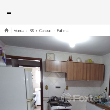
Venda
›
RS
›
Canoas
›
Fátima