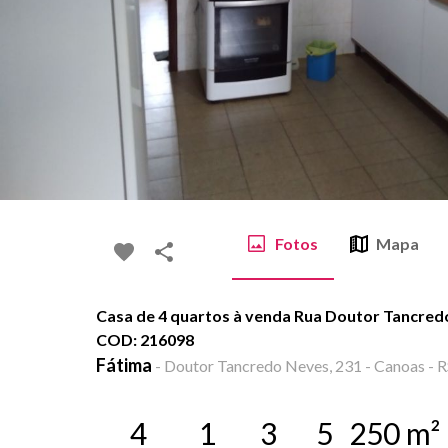
Fotos
Mapa
Casa de 4 quartos à venda Rua Doutor Tancredo
COD: 216098
Fátima
-
Doutor Tancredo Neves, 231 - Canoas - R
4
1
3
5
250
m²