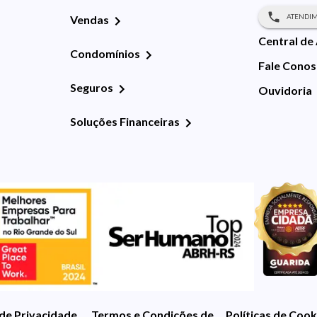
ATENDIM
Vendas
Central de
Condomínios
Fale Cono
Seguros
Ouvidoria
Soluções Financeiras
 de Privacidade
Termos e Condições de Uso
Políticas de Cook