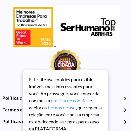
Este site usa cookies para exibir
imóveis mais interessantes para
você. Ao prosseguir, você concorda
Política de Privacidade
com nossa
política de cookies
e
aceita os
termos de uso
, que regem a
Termos e Condições de Uso
relação entre você e nossa empresa,
Políticas de Cookies
estabelecendo as regras para o uso
da PLATAFORMA.