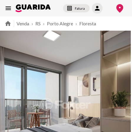
Fatura
Venda
›
RS
›
Porto Alegre
›
Floresta