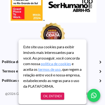
Este site usa cookies para exibir
imóveis mais interessantes para
você. Ao prosseguir, você concorda
Política de Privacidade
com nossa
política de cookies
e
aceita os
termos de uso
, que regem a
Termos e Condições de Uso
relação entre você e nossa empresa,
Políticas de Cookies
estabelecendo as regras para o uso
da PLATAFORMA.
@
2026
Guarida Imóvel. Todos os direitos reservados. CRECI RS -
OK, ENTENDI
413J | CNPJ Guarida: 89.398.606/0001-30