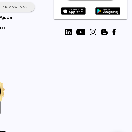
ENTO VIA WHATSAPP
 Ajuda
sco
ies