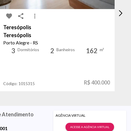
Teresópolis
In
Teresópolis
I
Porto Alegre - RS
Po
3
2
162
Dormitórios
Banheiros
m²
R$ 400.000
Código:
1015315
Có
e Atendimento
AGÊNCIA VIRTUAL
ACESSE A AGÊNCIA VIRTUAL
9001