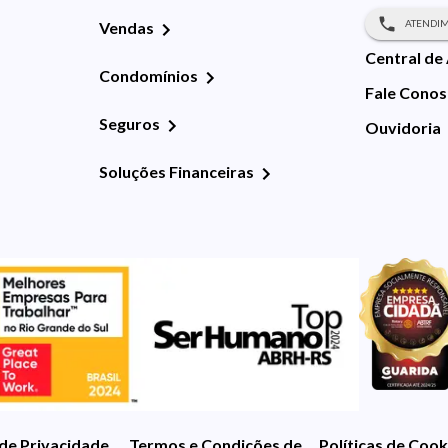
ATENDIM
Vendas
Central de
Condomínios
Fale Cono
Seguros
Ouvidoria
Soluções Financeiras
 de Privacidade
Termos e Condições de Uso
Políticas de Cook