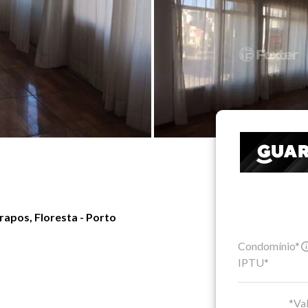
apos, Floresta - Porto
Condomínio*
IPTU*
*Val