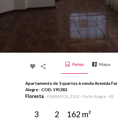
Fotos
Mapa
Apartamento de 3 quartos à venda Avenida Farr
Alegre - COD: 195282
Floresta
-
FARRAPOS, 2102 - Porto Alegre - RS
3
2
162
m²