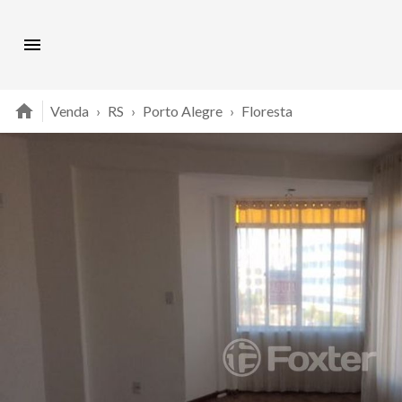
Venda
›
RS
›
Porto Alegre
›
Floresta