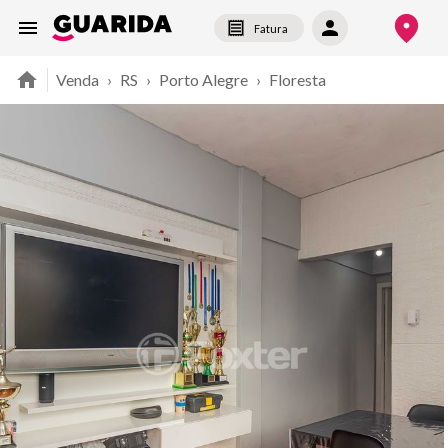
Fatura
Venda
›
RS
›
Porto Alegre
›
Floresta