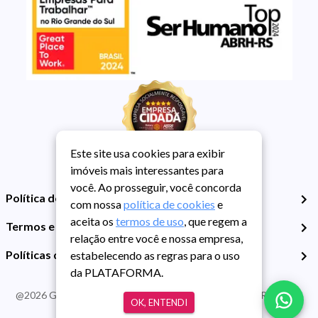
Este site usa cookies para exibir
imóveis mais interessantes para
você. Ao prosseguir, você concorda
Política de Privacidade
com nossa
política de cookies
e
aceita os
termos de uso
, que regem a
Termos e Condições de Uso
relação entre você e nossa empresa,
Políticas de Cookies
estabelecendo as regras para o uso
da PLATAFORMA.
@
2026
Guarida Imóvel. Todos os direitos reservados. CRECI RS -
OK, ENTENDI
413J | CNPJ Guarida: 89.398.606/0001-30