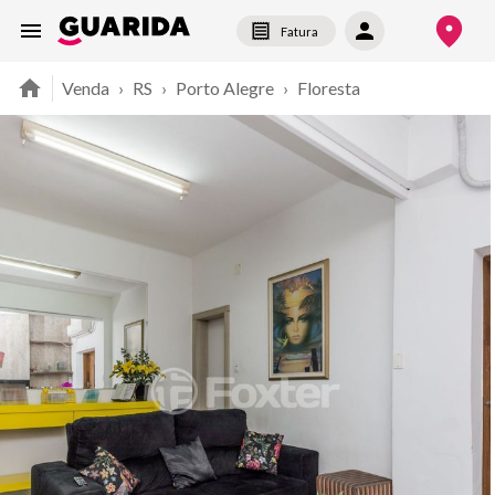
Fatura
Venda
›
RS
›
Porto Alegre
›
Floresta