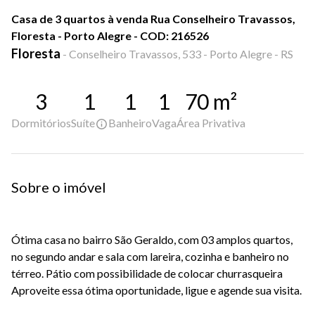
Casa de 3 quartos à venda Rua Conselheiro Travassos,
Floresta - Porto Alegre - COD: 216526
Floresta
-
Conselheiro Travassos, 533 - Porto Alegre - RS
3
1
1
1
70
m²
Dormitórios
Suíte
Banheiro
Vaga
Área Privativa
Sobre o imóvel
Ótima casa no bairro São Geraldo, com 03 amplos quartos,
no segundo andar e sala com lareira, cozinha e banheiro no
térreo. Pátio com possibilidade de colocar churrasqueira
Aproveite essa ótima oportunidade, ligue e agende sua visita.