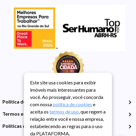
Este site usa cookies para exibir
imóveis mais interessantes para
você. Ao prosseguir, você concorda
Política de Privacidade
com nossa
política de cookies
e
aceita os
termos de uso
, que regem a
Termos e Condições de Uso
relação entre você e nossa empresa,
Políticas de Cookies
estabelecendo as regras para o uso
da PLATAFORMA.