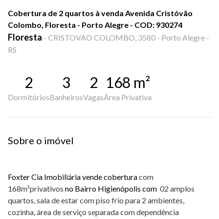
Cobertura de 2 quartos à venda Avenida Cristóvão
Colombo, Floresta - Porto Alegre - COD: 930274
Floresta
-
CRISTOVAO COLOMBO, 3580 - Porto Alegre -
RS
2
3
2
168
m²
Dormitórios
Banheiros
Vagas
Área Privativa
Sobre o imóvel
Foxter Cia Imobiliária vende cobertura
com
168m²privativos
no Bairro Higienópolis com
02 amplos
quartos, sala de estar com piso frio para 2 ambientes,
cozinha, área de serviço separada com dependência