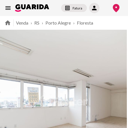
Fatura
Venda
›
RS
›
Porto Alegre
›
Floresta