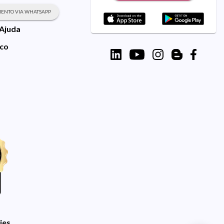
ENTO VIA WHATSAPP
 Ajuda
sco
ies