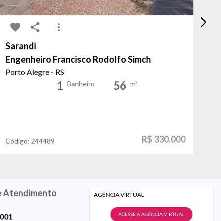
Sarandi
Mo
Engenheiro Francisco Rodolfo Simch
Câ
Porto Alegre - RS
Po
1
56
Banheiro
m²
R$ 330.000
Código:
244489
Có
e Atendimento
AGÊNCIA VIRTUAL
ACESSE A AGÊNCIA VIRTUAL
9001