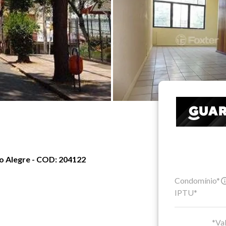
to Alegre - COD: 204122
Condomínio*
IPTU*
*Val