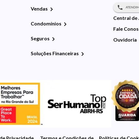
ATENDIM
Vendas
Central de
Condomínios
Fale Cono
Seguros
Ouvidoria
Soluções Financeiras
 de Privacidade
Termos e Condições de Uso
Políticas de Cook