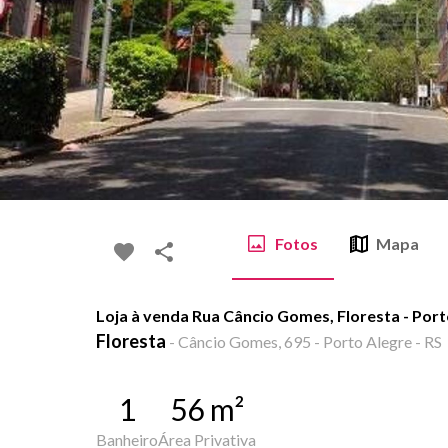
Fotos
Mapa
Loja à venda Rua Câncio Gomes, Floresta - Por
Floresta
-
Câncio Gomes, 695 - Porto Alegre - RS
1
56
m²
Banheiro
Área Privativa