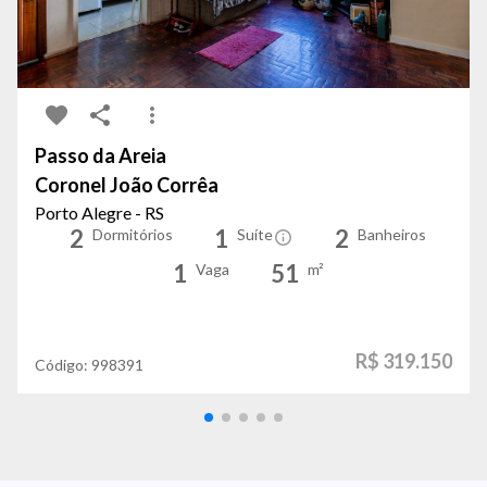
Passo da Areia
Coronel João Corrêa
Porto Alegre - RS
2
1
2
Dormitórios
Suíte
Banheiros
1
51
Vaga
m²
R$ 319.150
Código:
998391