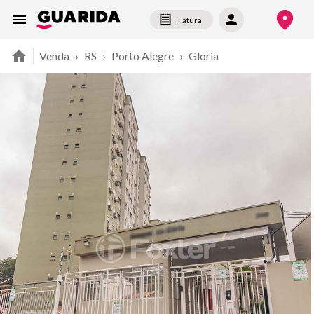
Fatura
Venda
›
RS
›
Porto Alegre
›
Glória