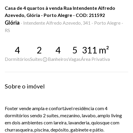
Casa de 4 quartos à venda Rua Intendente Alfredo
Azevedo, Glória - Porto Alegre - COD: 211592
Glória
-
Intendente Alfredo Azevedo, 341 - Porto Alegre -
RS
4
2
4
5
311
m²
Dormitórios
Suítes
Banheiros
Vagas
Área Privativa
Sobre o imóvel
Foxter vende ampla e confortável residência com 4
dormitórios sendo 2 suítes, mezanino, lavabo, amplo living
em dois ambientes com lareira, lavanderia, quiosque com
churrasqueira, piscina, depósito, gabinete e pátio.