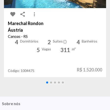
Marechal Rondon
Áustria
Canoas - RS
4
2
4
Dormitórios
Suítes
Banheiros
5
311
Vagas
m²
R$ 1.520.000
Código:
1004475
Sobre nós