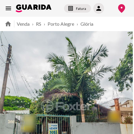
Fatura
Venda
›
RS
›
Porto Alegre
›
Glória