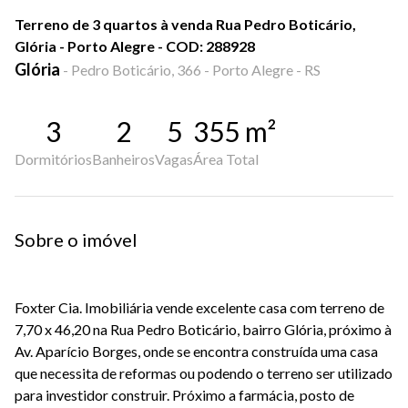
Terreno de 3 quartos à venda Rua Pedro Boticário,
Glória - Porto Alegre - COD: 288928
Glória
-
Pedro Boticário, 366 - Porto Alegre - RS
3
2
5
355
m²
Dormitórios
Banheiros
Vagas
Área Total
Sobre o imóvel
Foxter Cia. Imobiliária vende excelente casa com terreno de
7,70 x 46,20 na Rua Pedro Boticário, bairro Glória, próximo à
Av. Aparício Borges, onde se encontra construída uma casa
que necessita de reformas ou podendo o terreno ser utilizado
para investidor construir. Próximo a farmácia, posto de