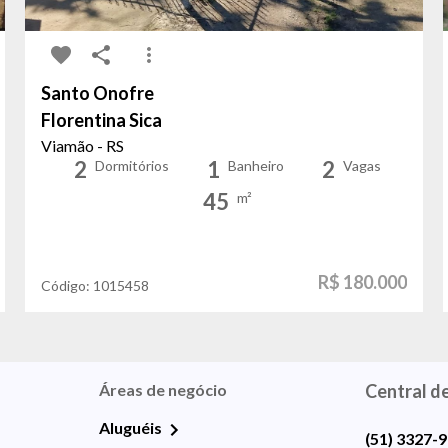
Santo Onofre
Florentina Sica
Viamão - RS
2
1
2
Dormitórios
Banheiro
Vagas
45
m²
R$ 180.000
Código:
1015458
Áreas de negócio
Central d
Aluguéis
(51) 3327-