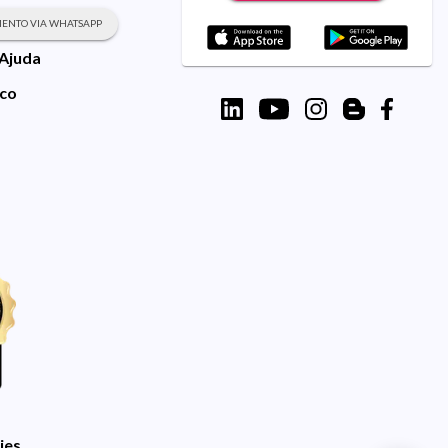
ENTO VIA WHATSAPP
 Ajuda
sco
ies