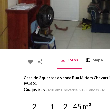
Fotos
Mapa
Casa de 2 quartos à venda Rua Miriam Chevarri
991601
Guajuviras
-
Miriam Chevarria, 21 - Canoas - RS
2
1
2
45
m²