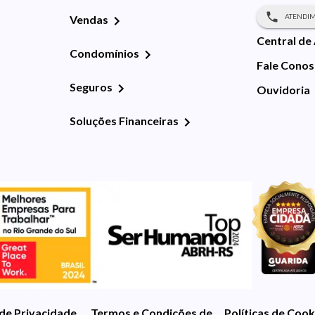
ATENDIM
Vendas
Central de
Condomínios
Fale Cono
Seguros
Ouvidoria
Soluções Financeiras
 de Privacidade
Termos e Condições de Uso
Políticas de Cook