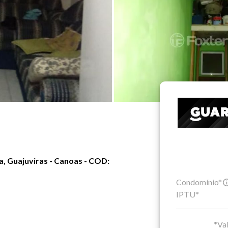
a, Guajuviras - Canoas - COD:
Condomínio*
IPTU*
*Val