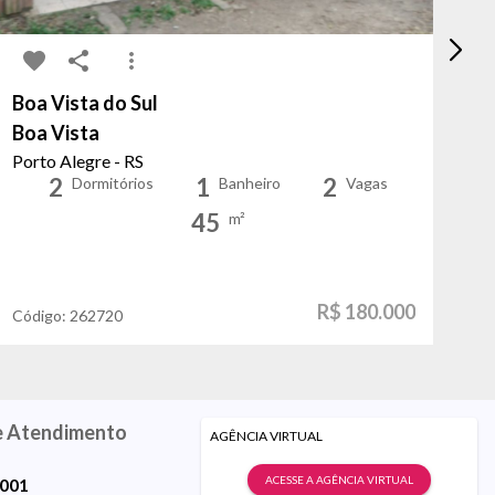
Boa Vista do Sul
Ja
Boa Vista
Do
Porto Alegre - RS
Po
2
1
2
Dormitórios
Banheiro
Vagas
45
m²
R$ 180.000
Código:
262720
Có
e Atendimento
AGÊNCIA VIRTUAL
ACESSE A AGÊNCIA VIRTUAL
9001