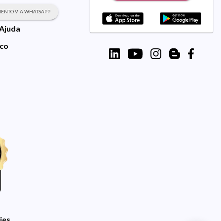
ENTO VIA WHATSAPP
 Ajuda
sco
ies