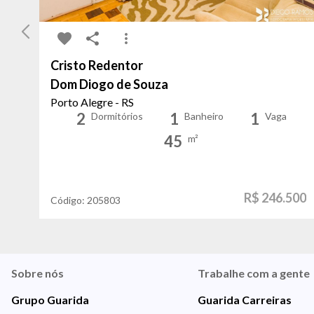
Cristo Redentor
Dom Diogo de Souza
Porto Alegre - RS
2
1
1
Dormitórios
Banheiro
Vaga
45
m²
R$ 246.500
Código:
205803
Sobre nós
Trabalhe com a gente
Grupo Guarida
Guarida Carreiras