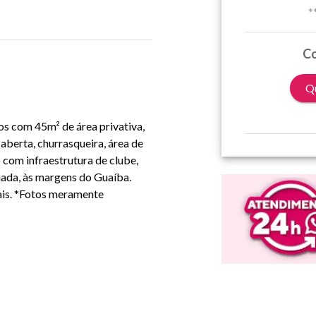
*
Co
Qu
os com 45m² de área privativa,
aberta, churrasqueira, área de
com infraestrutura de clube,
iada, às margens do Guaíba.
ais. *Fotos meramente