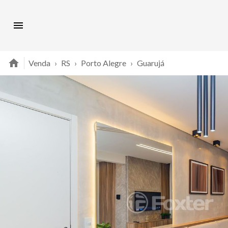
Venda
›
RS
›
Porto Alegre
›
Guarujá