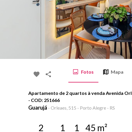
Fotos
Mapa
Apartamento de 2 quartos à venda Avenida Orle
- COD: 251666
Guarujá
-
Orleaes, 515 - Porto Alegre - RS
2
1
1
45
m²