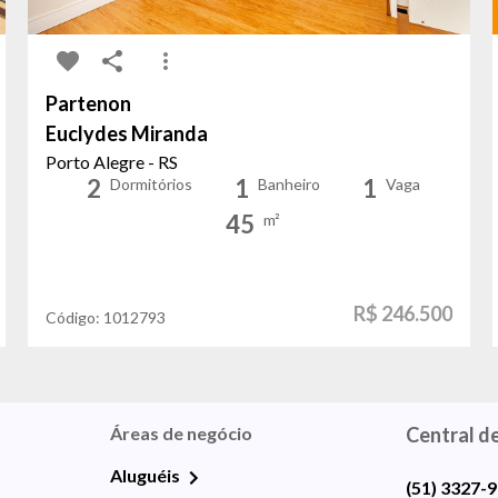
Partenon
Euclydes Miranda
Porto Alegre - RS
2
1
1
Dormitórios
Banheiro
Vaga
45
m²
R$ 246.500
Código:
1012793
Áreas de negócio
Central d
Aluguéis
(51) 3327-