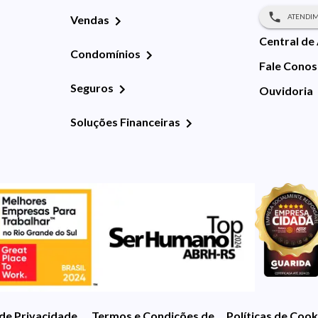
ATENDIM
Vendas
Central de
Condomínios
Fale Cono
Seguros
Ouvidoria
Soluções Financeiras
 de Privacidade
Termos e Condições de Uso
Políticas de Cook