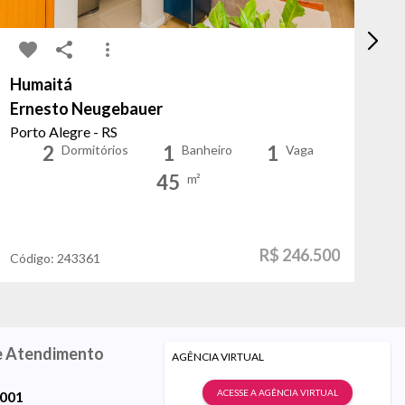
Humaitá
Sa
Ernesto Neugebauer
Fe
Porto Alegre - RS
Sã
2
1
1
Dormitórios
Banheiro
Vaga
45
m²
R$ 246.500
Código:
243361
Có
e Atendimento
AGÊNCIA VIRTUAL
ACESSE A AGÊNCIA VIRTUAL
9001