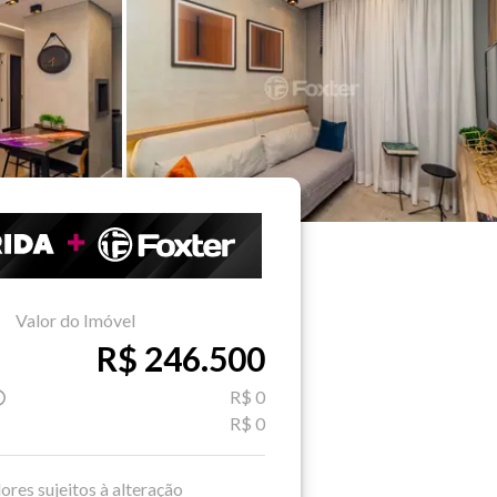
Valor do Imóvel
R$ 246.500
R$ 0
R$ 0
ores sujeitos à alteração