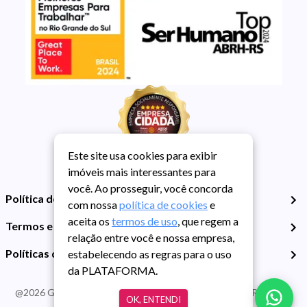
Este site usa cookies para exibir
imóveis mais interessantes para
você. Ao prosseguir, você concorda
Política de Privacidade
com nossa
política de cookies
e
aceita os
termos de uso
, que regem a
Termos e Condições de Uso
relação entre você e nossa empresa,
Políticas de Cookies
estabelecendo as regras para o uso
da PLATAFORMA.
@
2026
Guarida Imóvel. Todos os direitos reservados. CRECI RS -
OK, ENTENDI
413J | CNPJ Guarida: 89.398.606/0001-30