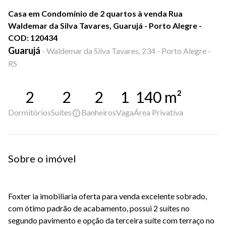
Casa em Condomínio de 2 quartos à venda Rua
Waldemar da Silva Tavares, Guarujá - Porto Alegre -
COD: 120434
Guarujá
-
Waldemar da Silva Tavares, 234 - Porto Alegre -
RS
2
2
2
1
140
m²
Dormitórios
Suítes
Banheiros
Vaga
Área Privativa
Sobre o imóvel
Foxter ia imobiliaria oferta para venda excelente sobrado,
com ótimo padrão de acabamento, possui 2 suítes no
segundo pavimento e opção da terceira suíte com terraço no