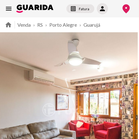
Fatura
Venda
›
RS
›
Porto Alegre
›
Guarujá