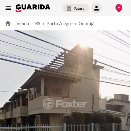
Fatura
Venda
›
RS
›
Porto Alegre
›
Guarujá