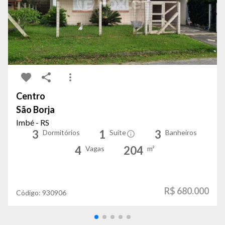
Centro
São Borja
Imbé - RS
3
1
3
Dormitórios
Suíte
Banheiros
4
204
Vagas
m²
R$ 680.000
Código:
930906