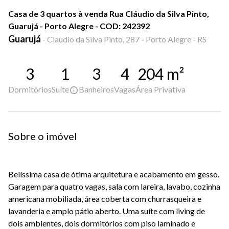
Casa de 3 quartos à venda Rua Cláudio da Silva Pinto,
Guarujá - Porto Alegre - COD: 242392
Guarujá
-
Claudio da Silva Pinto, 287 - Porto Alegre - RS
3
1
3
4
204
m²
Dormitórios
Suíte
Banheiros
Vagas
Área Privativa
Sobre o imóvel
Belíssima casa de ótima arquitetura e acabamento em gesso.
Garagem para quatro vagas, sala com lareira, lavabo, cozinha
americana mobiliada, área coberta com churrasqueira e
lavanderia e amplo pátio aberto. Uma suíte com living de
dois ambientes, dois dormitórios com piso laminado e