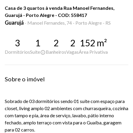
Casa de 3 quartos à venda Rua Manoel Fernandes,
Guarujá - Porto Alegre - COD: 558417
Guarujá
-
Manoel Fernandes, 74 - Porto Alegre - RS
3
1
2
2
152
m²
Dormitórios
Suíte
Banheiros
Vagas
Área Privativa
Sobre o imóvel
Sobrado de 03 dormitórios sendo 01 suíte com espaço para
closet, living amplo 02 ambientes com churrasqueira, cozinha
com tampo e pia, área de serviço, lavabo, pátio interno
fechado, amplo terraço com vista para o Guaíba, garagem
para 02 carros.