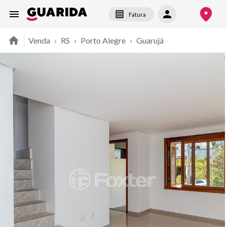
Fatura
Venda
›
RS
›
Porto Alegre
›
Guarujá