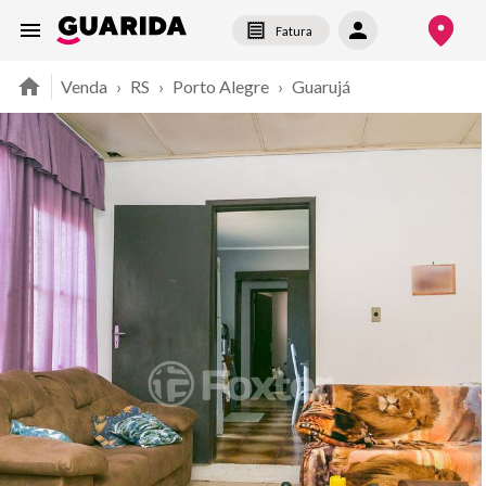
Fatura
Venda
›
RS
›
Porto Alegre
›
Guarujá