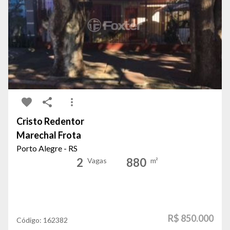
Cristo Redentor
Marechal Frota
Porto Alegre - RS
2
880
Vagas
m²
R$ 850.000
Código:
162382