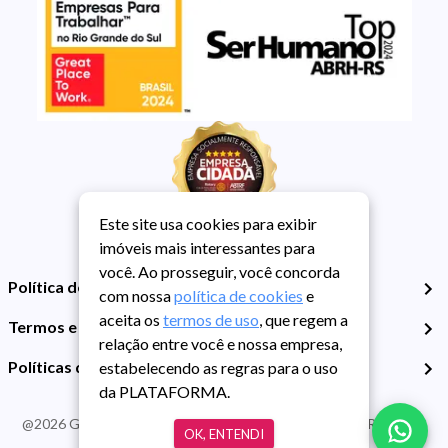
Este site usa cookies para exibir
imóveis mais interessantes para
você. Ao prosseguir, você concorda
Política de Privacidade
com nossa
política de cookies
e
aceita os
termos de uso
, que regem a
Termos e Condições de Uso
relação entre você e nossa empresa,
Políticas de Cookies
estabelecendo as regras para o uso
da PLATAFORMA.
@
2026
Guarida Imóvel. Todos os direitos reservados. CRECI RS -
OK, ENTENDI
413J | CNPJ Guarida: 89.398.606/0001-30