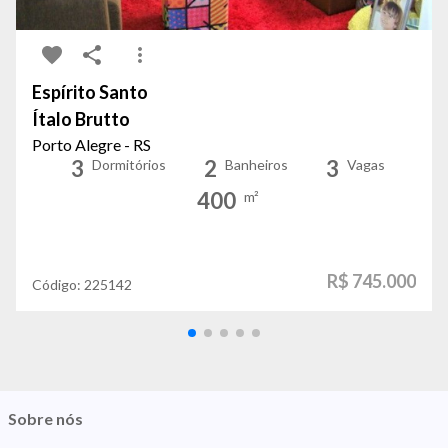
Espírito Santo
Ítalo Brutto
Porto Alegre - RS
3
2
3
Dormitórios
Banheiros
Vagas
400
m²
R$ 745.000
Código:
225142
Sobre nós