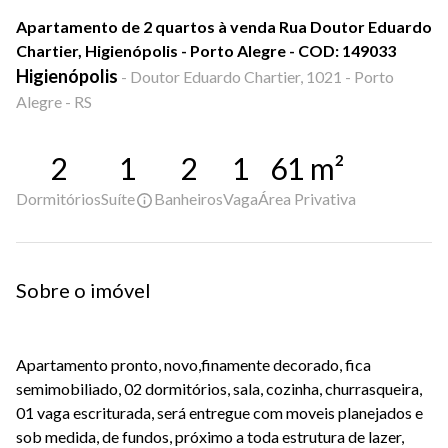
Apartamento de 2 quartos à venda Rua Doutor Eduardo
Chartier, Higienópolis - Porto Alegre - COD: 149033
Higienópolis
-
Doutor Eduardo Chartier, 1021 - Porto
Alegre - RS
2
1
2
1
61
m²
Dormitórios
Suíte
Banheiros
Vaga
Área Privativa
Sobre o imóvel
Apartamento pronto, novo,finamente decorado, fica
semimobiliado, 02 dormitórios, sala, cozinha, churrasqueira,
01 vaga escriturada, será entregue com moveis planejados e
sob medida, de fundos, próximo a toda estrutura de lazer,