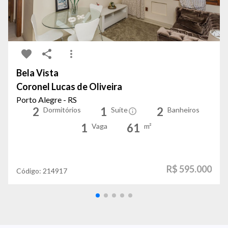
Bela Vista
Coronel Lucas de Oliveira
Porto Alegre - RS
2
1
2
Dormitórios
Suíte
Banheiros
1
61
Vaga
m²
R$ 595.000
Código:
214917