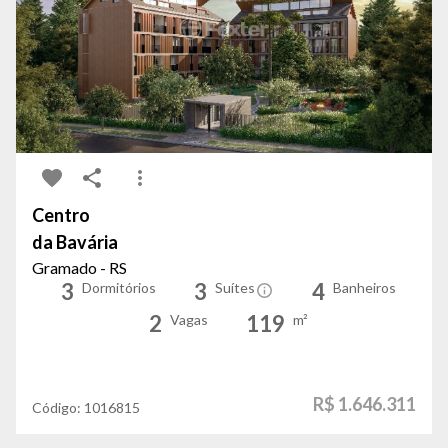
Centro
da Bavária
Gramado - RS
3
3
4
Dormitórios
Suítes
Banheiros
2
119
Vagas
m²
R$ 1.646.311
Código:
1016815