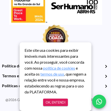
Este site usa cookies para exibir
imóveis mais interessantes para
você. Ao prosseguir, você concorda
Política de Privacidade
com nossa
política de cookies
e
aceita os
termos de uso
, que regem a
Termos e Condições de Uso
relação entre você e nossa empresa,
Políticas de Cookies
estabelecendo as regras para o uso
da PLATAFORMA.
@
2026
Guarida Imóvel. Todos os direitos reservados. CRECI RS -
OK, ENTENDI
413J | CNPJ Guarida: 89.398.606/0001-30