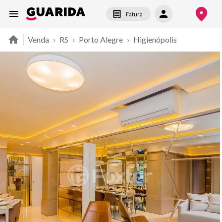
Fatura
Venda
›
RS
›
Porto Alegre
›
Higienópolis