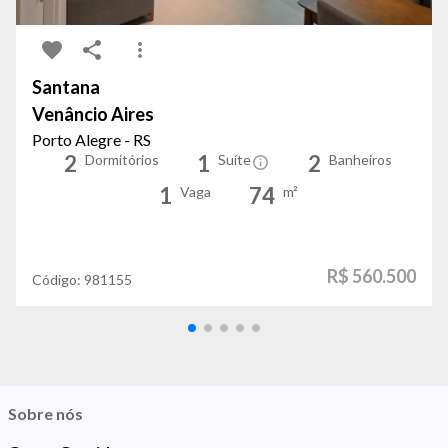
Santana
Venâncio Aires
Porto Alegre - RS
2
1
2
Dormitórios
Suíte
Banheiros
1
74
Vaga
m²
R$ 560.500
Código:
981155
Sobre nós