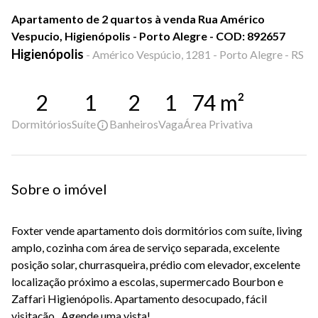
Apartamento de 2 quartos à venda Rua Américo
Vespucio, Higienópolis - Porto Alegre - COD: 892657
Higienópolis
-
Américo Vespúcio, 1281 - Porto Alegre - RS
2
1
2
1
74
m²
Dormitórios
Suíte
Banheiros
Vaga
Área Privativa
Sobre o imóvel
Foxter vende apartamento dois dormitórios com suíte, living
amplo, cozinha com área de serviço separada, excelente
posição solar, churrasqueira, prédio com elevador, excelente
localização próximo a escolas, supermercado Bourbon e
Zaffari Higienópolis. Apartamento desocupado, fácil
visitação. Agende uma vista!