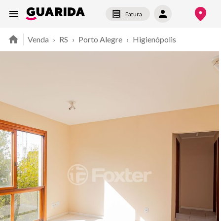
Fatura
Venda
›
RS
›
Porto Alegre
›
Higienópolis