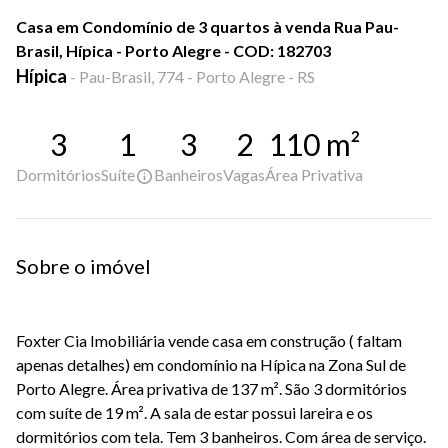
Casa em Condomínio de 3 quartos à venda Rua Pau-
Brasil, Hípica - Porto Alegre - COD: 182703
Hípica
-
Pau-Brasil, 774 - Porto Alegre - RS
3
1
3
2
110
m²
Dormitórios
Suíte
Banheiros
Vagas
Área Privativa
Sobre o imóvel
Foxter Cia Imobiliária vende casa em construção ( faltam
apenas detalhes) em condomínio na Hípica na Zona Sul de
Porto Alegre. Área privativa de 137 m². São 3 dormitórios
com suíte de 19 m². A sala de estar possui lareira e os
dormitórios com tela. Tem 3 banheiros. Com área de serviço.