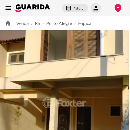
Fatura
Venda
›
RS
›
Porto Alegre
›
Hípica