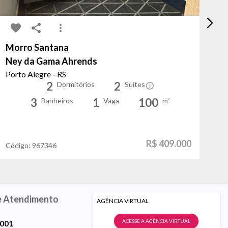
Morro Santana
Ha
Ney da Gama Ahrends
Re
Porto Alegre - RS
Ca
2
2
Dormitórios
Suítes
3
1
100
Banheiros
Vaga
m²
R$ 409.000
Código:
967346
Có
e Atendimento
AGÊNCIA VIRTUAL
ACESSE A AGÊNCIA VIRTUAL
9001