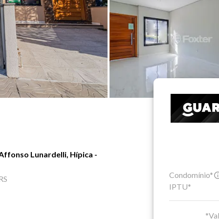
ffonso Lunardelli, Hípica -
Condomínio*
 RS
IPTU*
*Val