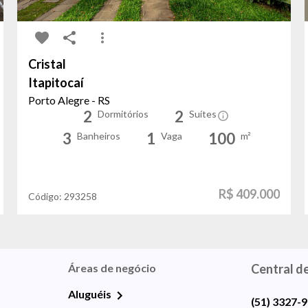
Cristal
Itapitocaí
Porto Alegre - RS
2
2
Dormitórios
Suítes
3
1
100
Banheiros
Vaga
m²
R$ 409.000
Código:
293258
Áreas de negócio
Central d
Aluguéis
(51) 3327-