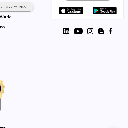
ENTO VIA WHATSAPP
 Ajuda
sco
ies