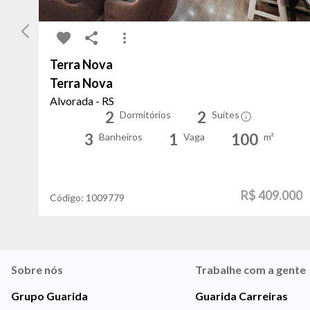
Terra Nova
Terra Nova
Alvorada - RS
2
2
Dormitórios
Suítes
3
1
100
Banheiros
Vaga
m²
R$ 409.000
Código:
1009779
Sobre nós
Trabalhe com a gente
Grupo Guarida
Guarida Carreiras