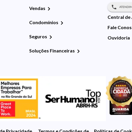
ATENDIM
Vendas
Central de
Condomínios
Fale Cono
Seguros
Ouvidoria
Soluções Financeiras
 de Privacidade
Termos e Condições de Uso
Políticas de Cook