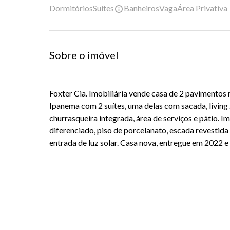
Dormitórios
Suítes
Banheiros
Vaga
Área Privativa
Sobre o imóvel
Foxter Cia. Imobiliária vende casa de 2 pavimento
Ipanema com 2 suítes, uma delas com sacada, living
churrasqueira integrada, área de serviços e pátio.
diferenciado, piso de porcelanato, escada revestida
entrada de luz solar. Casa nova, entregue em 2022 e