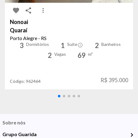
Nonoai
Quaraí
Porto Alegre - RS
3
1
2
Dormitórios
Suíte
Banheiros
2
69
Vagas
m²
R$ 395.000
Código:
962464
Sobre nós
Grupo Guarida