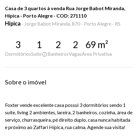
Casa de 3 quartos à venda Rua Jorge Babot Miranda,
Hípica - Porto Alegre - COD: 271110
Hípica
-
Jorge Babot Miranda, 870 - Porto Alegre - RS
3
1
2
2
69
m²
Dormitórios
Suíte
Banheiros
Vagas
Área Privativa
Sobre o imóvel
Foxter vende excelente casa possui 3 dormitórios sendo 1
suíte, living 2 ambientes, lareira, 2 banheiros, cozinha, área de
serviço, churrasqueira, pé direito duplo, casa nunca habitada
e próximo ao Zaffari Hípica, rua calma. Agende sua visita!