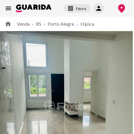
Fatura
Venda
›
RS
›
Porto Alegre
›
Hípica