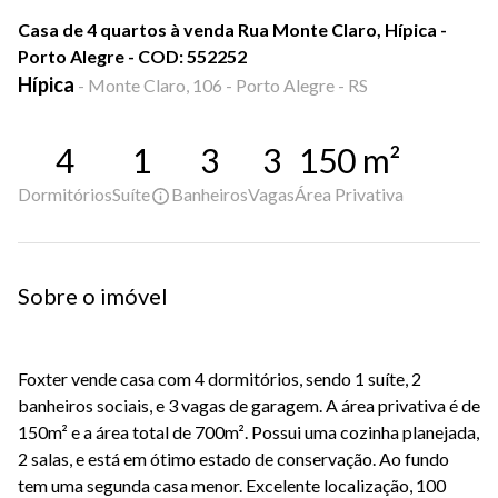
Casa de 4 quartos à venda Rua Monte Claro, Hípica -
Porto Alegre - COD: 552252
Hípica
-
Monte Claro, 106 - Porto Alegre - RS
4
1
3
3
150
m²
Dormitórios
Suíte
Banheiros
Vagas
Área Privativa
Sobre o imóvel
Foxter vende casa com 4 dormitórios, sendo 1 suíte, 2
banheiros sociais, e 3 vagas de garagem. A área privativa é de
150m² e a área total de 700m². Possui uma cozinha planejada,
2 salas, e está em ótimo estado de conservação. Ao fundo
tem uma segunda casa menor. Excelente localização, 100