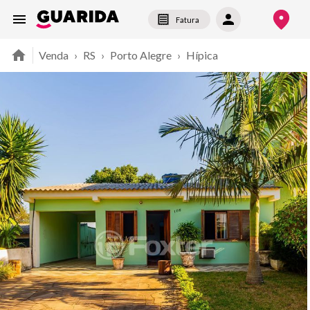
Fatura
Venda
›
RS
›
Porto Alegre
›
Hípica