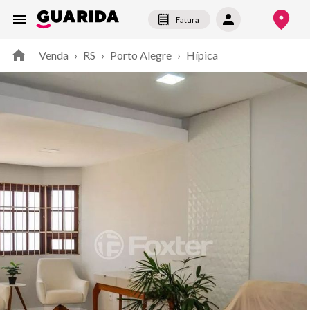
Fatura
Venda
›
RS
›
Porto Alegre
›
Hípica