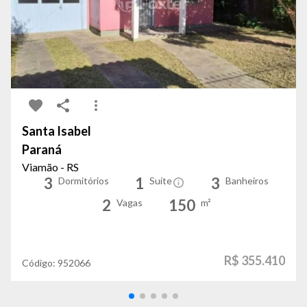
Santa Isabel
Paraná
Viamão - RS
3
1
3
Dormitórios
Suíte
Banheiros
2
150
Vagas
m²
R$ 355.410
Código:
952066