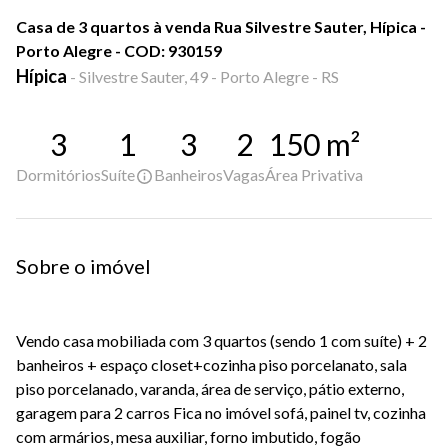
Casa de 3 quartos à venda Rua Silvestre Sauter, Hípica -
Porto Alegre - COD: 930159
Hípica
-
Silvestre Sauter, 49 - Porto Alegre - RS
3
1
3
2
150
m²
Dormitórios
Suíte
Banheiros
Vagas
Área Privativa
Sobre o imóvel
Vendo casa mobiliada com 3 quartos (sendo 1 com suíte) + 2
banheiros + espaço closet+cozinha piso porcelanato, sala
piso porcelanado, varanda, área de serviço, pátio externo,
garagem para 2 carros Fica no imóvel sofá, painel tv, cozinha
com armários, mesa auxiliar, forno imbutido, fogão