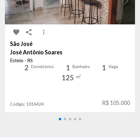
São José
José Antônio Soares
Esteio - RS
2
1
1
Dormitórios
Banheiro
Vaga
125
m²
R$ 105.000
Código:
1016424