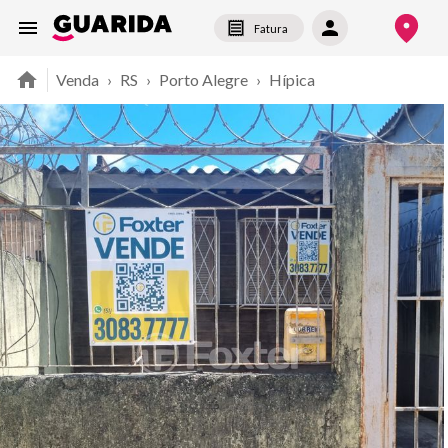
Fatura
Venda
›
RS
›
Porto Alegre
›
Hípica