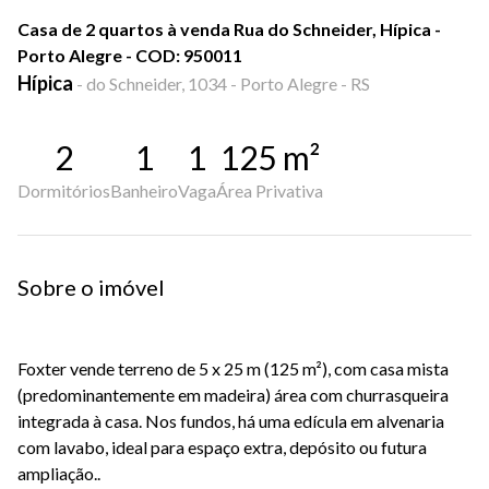
Casa de 2 quartos à venda Rua do Schneider, Hípica -
Porto Alegre - COD: 950011
Hípica
-
do Schneider, 1034 - Porto Alegre - RS
2
1
1
125
m²
Dormitórios
Banheiro
Vaga
Área Privativa
Sobre o imóvel
Foxter vende terreno de 5 x 25 m (125 m²), com casa mista
(predominantemente em madeira) área com churrasqueira
integrada à casa. Nos fundos, há uma edícula em alvenaria
com lavabo, ideal para espaço extra, depósito ou futura
ampliação..