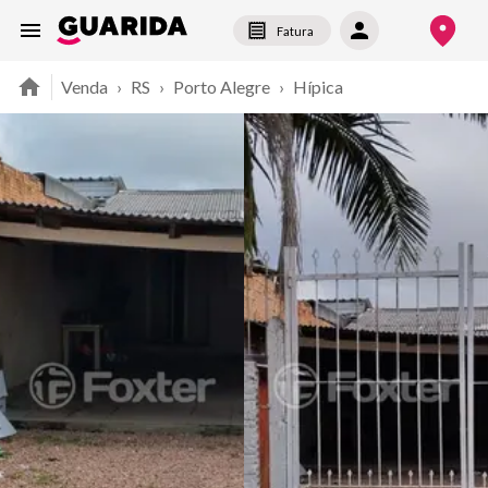
Fatura
Venda
›
RS
›
Porto Alegre
›
Hípica