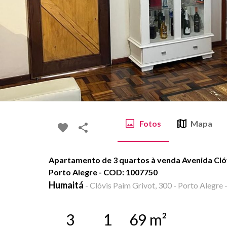
Fotos
Mapa
Apartamento de 3 quartos à venda Avenida Clóv
Porto Alegre - COD: 1007750
Humaitá
-
Clóvis Paim Grivot, 300 - Porto Alegre 
3
1
69
m²