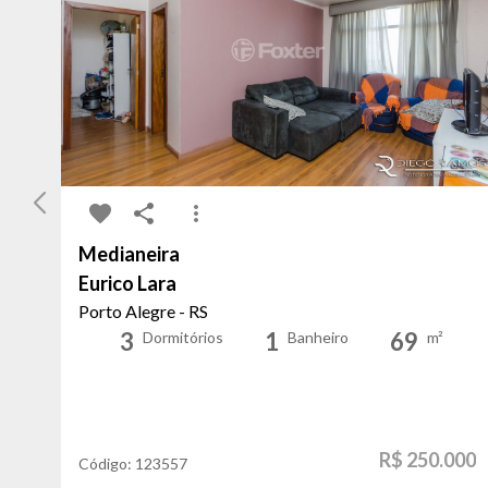
Medianeira
Eurico Lara
Porto Alegre - RS
3
1
69
Dormitórios
Banheiro
m²
R$ 250.000
Código:
123557