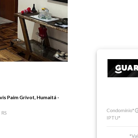
is Paim Grivot, Humaitá -
Condomínio*
- RS
IPTU*
*Val