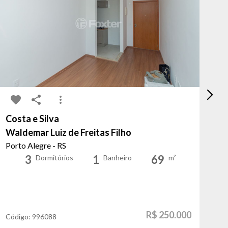
Costa e Silva
Hu
Waldemar Luiz de Freitas Filho
Ir
Porto Alegre - RS
Po
3
1
69
Dormitórios
Banheiro
m²
R$ 250.000
Código:
996088
Có