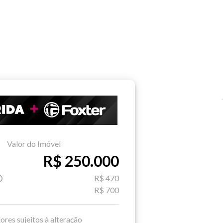
Valor do Imóvel
R$ 250.000
R$ 470
R$ 700
ores sujeitos à alteração