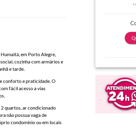
*
Co
Qu
o Humaitá, em Porto Alegre,
 social, cozinha com armários e
nhã e tarde.
 conforto e praticidade. O
com fácil acesso a vias
os.
2 quartos, ar condicionado
ora não possua vaga de
róprio condomínio ou em locais