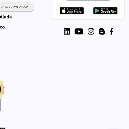
ENTO VIA WHATSAPP
 Ajuda
sco
ies