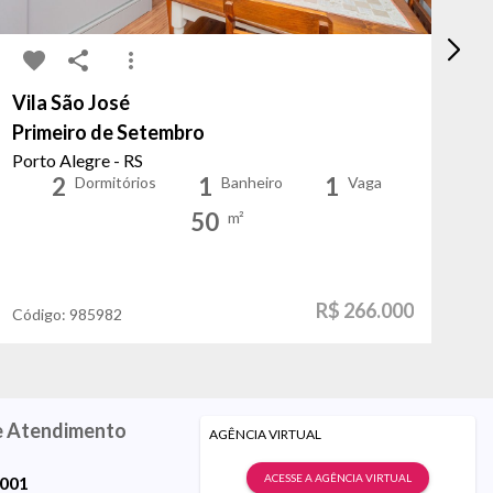
Vila São José
Pr
Primeiro de Setembro
Do
Porto Alegre - RS
Po
2
1
1
Dormitórios
Banheiro
Vaga
50
m²
R$ 266.000
Código:
985982
Có
e Atendimento
AGÊNCIA VIRTUAL
ACESSE A AGÊNCIA VIRTUAL
9001