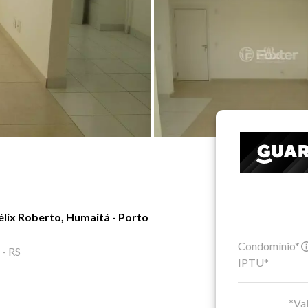
lix Roberto, Humaitá - Porto
Condomínio*
 - RS
IPTU*
*Val