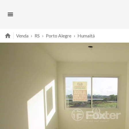
Venda
›
RS
›
Porto Alegre
›
Humaitá