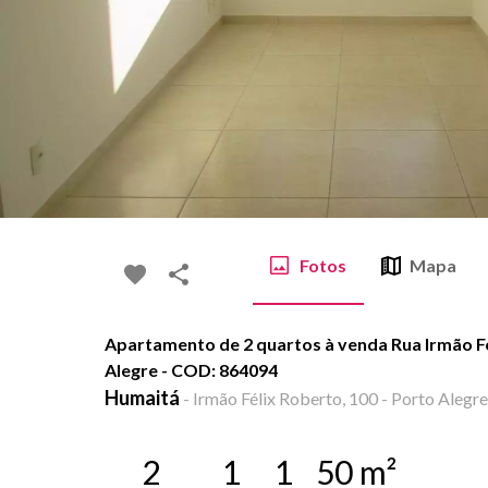
Fotos
Mapa
Apartamento de 2 quartos à venda Rua Irmão Fé
Alegre - COD: 864094
Humaitá
-
Irmão Félix Roberto, 100 - Porto Alegre
2
1
1
50
m²