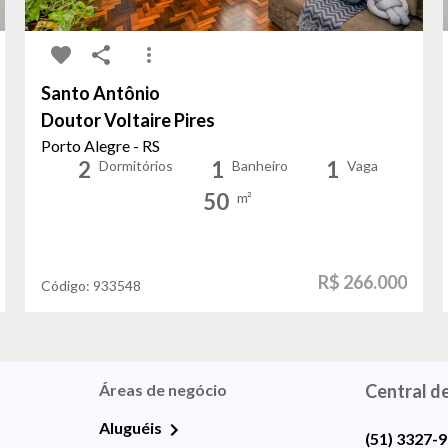
Santo Antônio
Doutor Voltaire Pires
Porto Alegre - RS
2
1
1
Dormitórios
Banheiro
Vaga
50
m²
R$ 266.000
Código:
933548
Áreas de negócio
Central d
Aluguéis
(51) 3327-