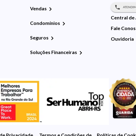
ATENDIM
Vendas
Central de
Condomínios
Fale Cono
Seguros
Ouvidoria
Soluções Financeiras
 de Privacidade
Termos e Condições de Uso
Políticas de Cook