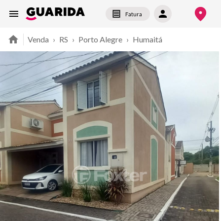
Fatura
Venda
›
RS
›
Porto Alegre
›
Humaitá