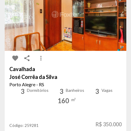
Cavalhada
José Corrêa da Silva
Porto Alegre - RS
3
3
3
Dormitórios
Banheiros
Vagas
160
m²
R$ 350.000
Código:
259281