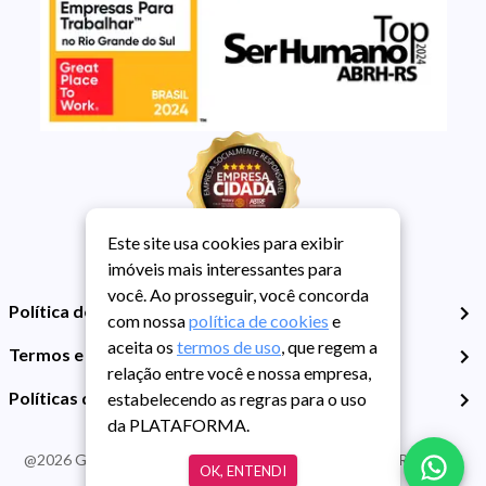
Este site usa cookies para exibir
imóveis mais interessantes para
você. Ao prosseguir, você concorda
Política de Privacidade
com nossa
política de cookies
e
aceita os
termos de uso
, que regem a
Termos e Condições de Uso
relação entre você e nossa empresa,
Políticas de Cookies
estabelecendo as regras para o uso
da PLATAFORMA.
@
2026
Guarida Imóvel. Todos os direitos reservados. CRECI RS -
OK, ENTENDI
413J | CNPJ Guarida: 89.398.606/0001-30