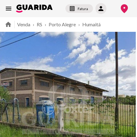
Fatura
Venda
›
RS
›
Porto Alegre
›
Humaitá