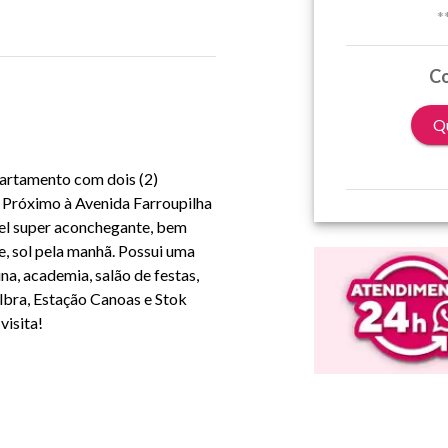
*
Co
Qu
partamento com dois (2)
. Próximo à Avenida Farroupilha
vel super aconchegante, bem
e, sol pela manhã. Possui uma
na, academia, salão de festas,
Ulbra, Estação Canoas e Stok
visita!