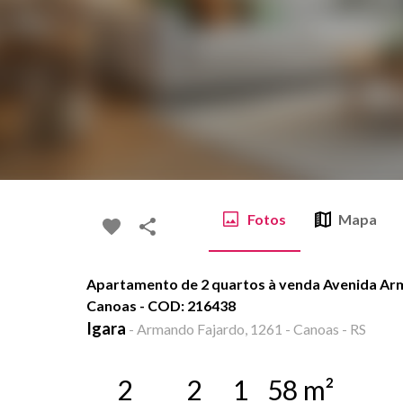
Fotos
Mapa
Apartamento de 2 quartos à venda Avenida Arm
Canoas - COD: 216438
Igara
-
Armando Fajardo, 1261 - Canoas - RS
2
2
1
58
m²