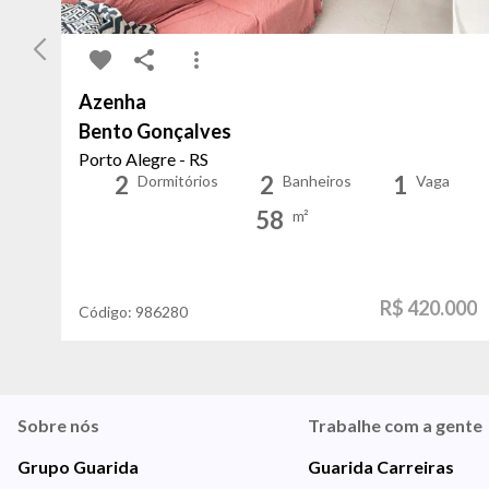
Azenha
Bento Gonçalves
Porto Alegre - RS
2
2
1
Dormitórios
Banheiros
Vaga
58
m²
R$ 420.000
Código:
986280
Sobre nós
Trabalhe com a gente
Grupo Guarida
Guarida Carreiras