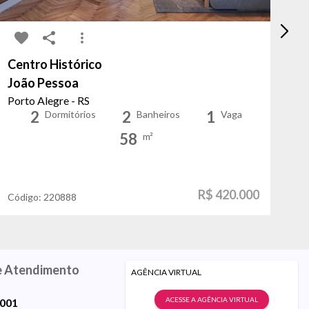
Centro Histórico
Bo
João Pessoa
Os
Porto Alegre - RS
Po
2
2
1
Dormitórios
Banheiros
Vaga
58
m²
R$ 420.000
Código:
220888
Có
e Atendimento
AGÊNCIA VIRTUAL
ACESSE A AGÊNCIA VIRTUAL
9001