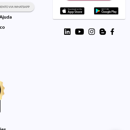
ENTO VIA WHATSAPP
 Ajuda
sco
ies