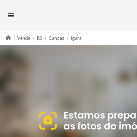
Venda
›
RS
›
Canoas
›
Igara