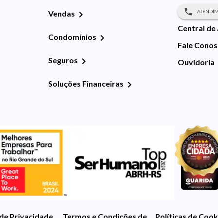
ATENDIM
Vendas
Central de
Condomínios
Fale Cono
Seguros
Ouvidoria
Soluções Financeiras
 de Privacidade
Termos e Condições de Uso
Políticas de Cook