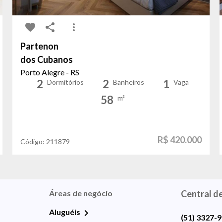
Partenon
dos Cubanos
Porto Alegre - RS
2
2
1
Dormitórios
Banheiros
Vaga
58
m²
R$ 420.000
Código:
211879
Áreas de negócio
Central d
Aluguéis
(51) 3327-