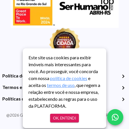
Este site usa cookies para exibir
imóveis mais interessantes para
você. Ao prosseguir, você concorda
Política de Privacidade
com nossa
política de cookies
e
aceita os
termos de uso
, que regem a
Termos e Condições de Uso
relação entre você e nossa empresa,
Políticas de Cookies
estabelecendo as regras para o uso
da PLATAFORMA.
@
2026
Guarida Imóvel. Todos os direitos reservados. CRECI RS -
OK, ENTENDI
413J | CNPJ Guarida: 89.398.606/0001-30