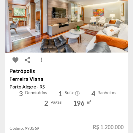
Petrópolis
Ferreira Viana
Porto Alegre - RS
3
1
4
Dormitórios
Suíte
Banheiros
2
196
Vagas
m²
R$ 1.200.000
Código:
993569