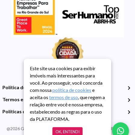
Este site usa cookies para exibir
imóveis mais interessantes para
você. Ao prosseguir, você concorda
Política de Privacidade
com nossa
política de cookies
e
aceita os
termos de uso
, que regem a
Termos e Condições de Uso
relação entre você e nossa empresa,
Políticas de Cookies
estabelecendo as regras para o uso
da PLATAFORMA.
@
2026
Guarida Imóvel. Todos os direitos reservados. CRECI RS -
OK, ENTENDI
413J | CNPJ Guarida: 89.398.606/0001-30