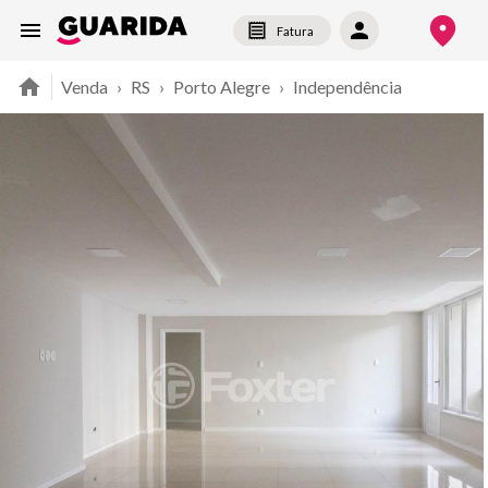
Fatura
Venda
›
RS
›
Porto Alegre
›
Independência