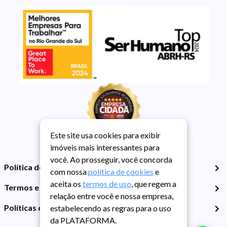
Este site usa cookies para exibir
imóveis mais interessantes para
você. Ao prosseguir, você concorda
Política de Privacidade
com nossa
política de cookies
e
aceita os
termos de uso
, que regem a
Termos e Condições de Uso
relação entre você e nossa empresa,
Políticas de Cookies
estabelecendo as regras para o uso
da PLATAFORMA.