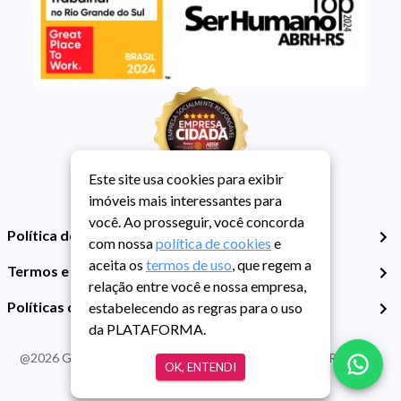
Este site usa cookies para exibir
imóveis mais interessantes para
você. Ao prosseguir, você concorda
Política de Privacidade
com nossa
política de cookies
e
aceita os
termos de uso
, que regem a
Termos e Condições de Uso
relação entre você e nossa empresa,
Políticas de Cookies
estabelecendo as regras para o uso
da PLATAFORMA.
@
2026
Guarida Imóvel. Todos os direitos reservados. CRECI RS -
OK, ENTENDI
413J | CNPJ Guarida: 89.398.606/0001-30