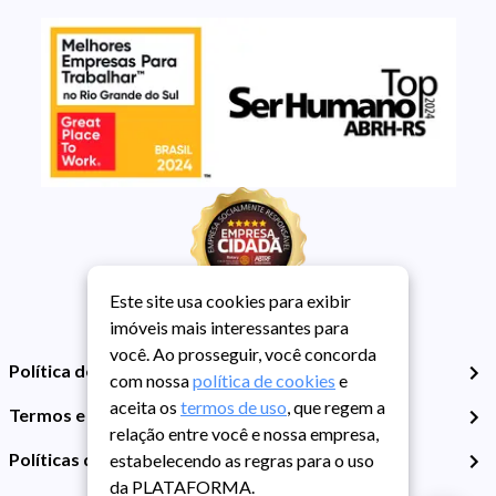
Este site usa cookies para exibir
imóveis mais interessantes para
você. Ao prosseguir, você concorda
Política de Privacidade
com nossa
política de cookies
e
aceita os
termos de uso
, que regem a
Termos e Condições de Uso
relação entre você e nossa empresa,
Políticas de Cookies
estabelecendo as regras para o uso
da PLATAFORMA.