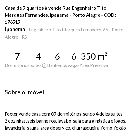
Casa de 7 quartos à venda Rua Engenheiro Tito
Marques Fernandes, Ipanema - Porto Alegre - COD:
176517
Ipanema
-
Engenheiro Tito Marques Fernandes, 65 - Porto
Alegre - RS
7
4
6
6
350
m²
Dormitórios
Suítes
Banheiros
Vagas
Área Privativa
Sobre o imóvel
Foxter vende casa com 07 dormitórios, sendo 4 deles suites,
2 cozinhas, seis banheiros, lavabo, sala para ginástica e jogos,
lavanderia, sauna, área de serviço, churrasqueira, forno, fogão