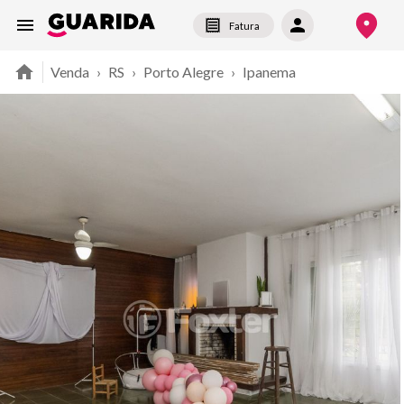
Fatura
Venda
›
RS
›
Porto Alegre
›
Ipanema