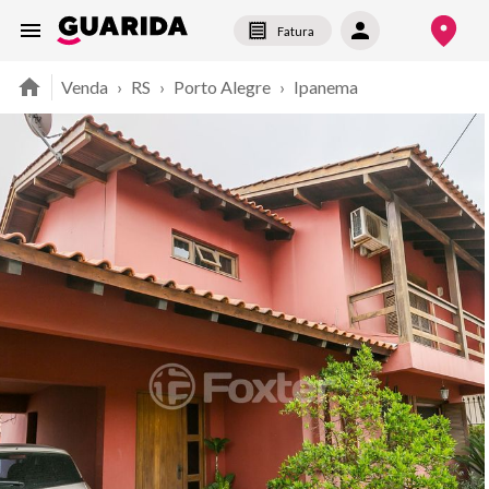
Fatura
Venda
›
RS
›
Porto Alegre
›
Ipanema