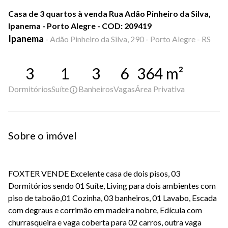
Casa de 3 quartos à venda Rua Adão Pinheiro da Silva,
Ipanema - Porto Alegre - COD: 209419
Ipanema
-
Adão Pinheiro da Silva, 290 - Porto Alegre - RS
3
1
3
6
364
m²
Dormitórios
Suíte
Banheiros
Vagas
Área Privativa
Sobre o imóvel
FOXTER VENDE Excelente casa de dois pisos, 03
Dormitórios sendo 01 Suíte, Living para dois ambientes com
piso de taboão,01 Cozinha, 03 banheiros, 01 Lavabo, Escada
com degraus e corrimão em madeira nobre, Edícula com
churrasqueira e vaga coberta para 02 carros, outra vaga