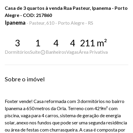
Casa de 3 quartos à venda Rua Pasteur, Ipanema - Porto
Alegre - COD: 217860
Ipanema
-
Pasteur, 610 - Porto Alegre - RS
3
1
4
4
211
m²
Dormitórios
Suíte
Banheiros
Vagas
Área Privativa
Sobre o imóvel
Foxter vende! Casa reformada com 3 dormitórios no bairro
Ipanema a 650 metros da Orla. Terreno com 429m² com
piscina, vaga para 4 carros, sistema de geração de energia
solar, anexo nos fundos que pode ser uma segunda residência
ou área de festas com churrasqueira. A casa é composta por