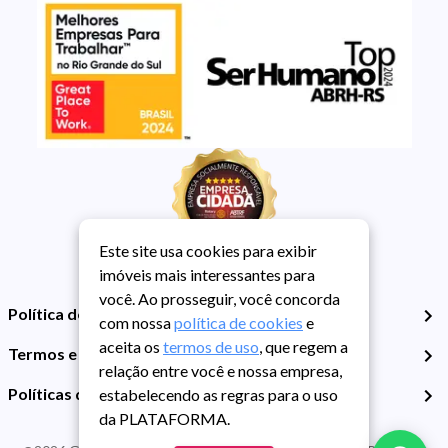
Este site usa cookies para exibir
imóveis mais interessantes para
você. Ao prosseguir, você concorda
Política de Privacidade
com nossa
política de cookies
e
aceita os
termos de uso
, que regem a
Termos e Condições de Uso
relação entre você e nossa empresa,
Políticas de Cookies
estabelecendo as regras para o uso
da PLATAFORMA.