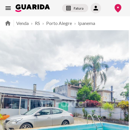
Fatura
Venda
›
RS
›
Porto Alegre
›
Ipanema