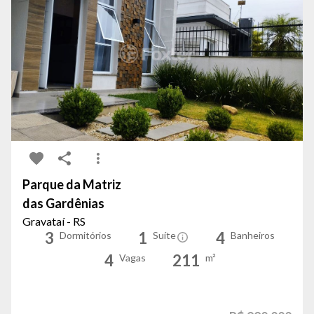
Parque da Matriz
das Gardênias
Gravataí - RS
3
1
4
Dormitórios
Suíte
Banheiros
4
211
Vagas
m²