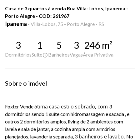
Casa de 3 quartos à venda Rua Villa-Lobos, Ipanema -
Porto Alegre - COD: 261967
Ipanema
-
Villa-Lobos, 75 - Porto Alegre - RS
3
1
5
3
246
m²
Dormitórios
Suíte
Banheiros
Vagas
Área Privativa
Sobre o imóvel
tima casa estilo sobrado, com
Foxter Vende ó
3
dormitórios sendo 1 suíte com hidromassagem e sacada , e
outros 2 dormitórios amplos, living de 2 ambientes com
lareia e sala de jantar, a cozinha ampla com armários
banheiros e lavabo.
planejados, lavanderia separada, 3
No