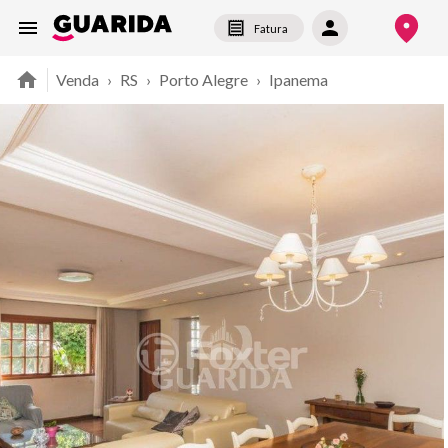
Fatura
Venda
›
RS
›
Porto Alegre
›
Ipanema