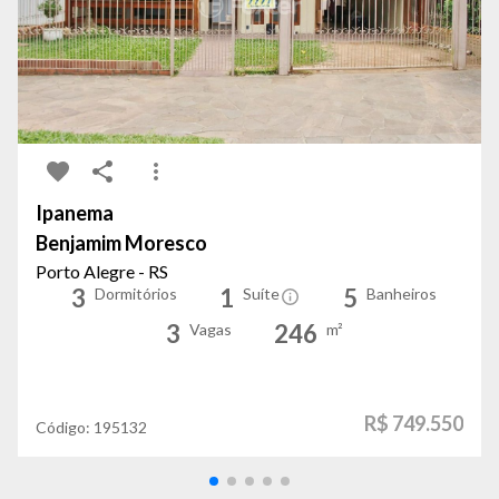
Ipanema
Benjamim Moresco
Porto Alegre - RS
3
1
5
Dormitórios
Suíte
Banheiros
3
246
Vagas
m²
R$ 749.550
Código:
195132