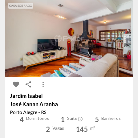
CASA SOBRADO
Jardim Isabel
José Kanan Aranha
Porto Alegre - RS
4
1
5
Dormitórios
Suíte
Banheiros
2
145
Vagas
m²