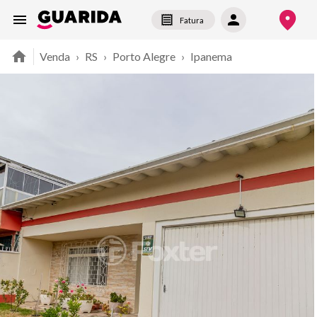
Fatura
Venda
›
RS
›
Porto Alegre
›
Ipanema