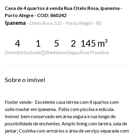
Casa de 4 quartos à venda Rua Otelo Rosa, Ipanema -
Porto Alegre - COD: 860242
Ipanema
-
Otelo Rosa, 521 - Porto Alegre - RS
4
1
5
2
145
m²
Dormitórios
Suíte
Banheiros
Vagas
Área Privativa
Sobre o imóvel
Foxter vende- Excelente casa térrea com 4 quartos com
suíte master em Ipanema. Pátio com piscina e edícula.
Imóvel bem conservado em área segura e rua longe de
possibilidade de enchentes. Amplo living com lareira, sala de
jantar; Cozinha com armários e área de serviço separada com