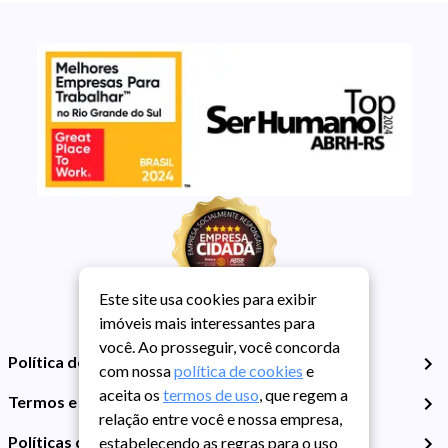
Este site usa cookies para exibir
imóveis mais interessantes para
você. Ao prosseguir, você concorda
Política de Privacidade
com nossa
política de cookies
e
aceita os
termos de uso
, que regem a
Termos e Condições de Uso
relação entre você e nossa empresa,
Políticas de Cookies
estabelecendo as regras para o uso