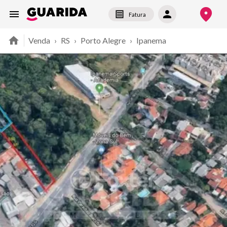
Fatura
Venda
›
RS
›
Porto Alegre
›
Ipanema